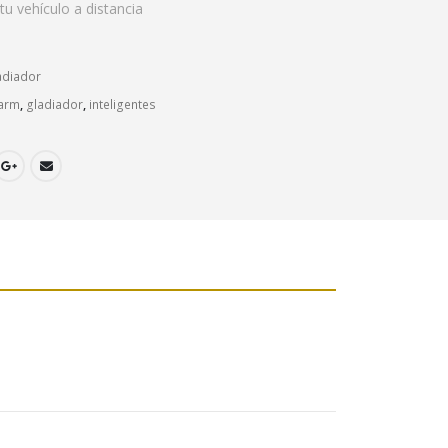
 tu vehículo a distancia
adiador
larm
,
gladiador
,
inteligentes