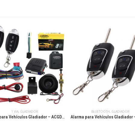
1 VIA
,
GLADIADOR
BLUETOOTH
,
GLADIADOR
Alarma para Vehículos Gladiador – ACGD-413