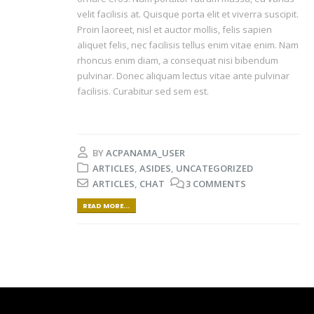
velit facilisis at. Quisque porta elit et viverra suscipit.
Proin laoreet, nisl et auctor mollis, felis sapien
aliquet felis, nec facilisis tellus enim vitae enim. Nam
rhoncus enim diam, a consequat nisi bibendum
pulvinar. Donec aliquam lectus vitae ante pulvinar
facilisis. Curabitur sed sem est.
BY
ACPANAMA_USER
ARTICLES
,
ASIDES
,
UNCATEGORIZED
ARTICLES
,
CHAT
3 COMMENTS
READ MORE...