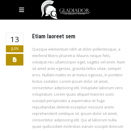
HOME
BLOG
TAG -
CHAT
Etiam laoreet sem
13
JUN
Quisque elementum nibh at dolor pellentesque, a
eleifend libero pharetra. Mauris neque felis,
volutpat nec ullamcorper eget, sagittis vel enim. Nam
sit amet ante egestas, gravida tellus vitae, semper
eros. Nullam mattis mi at metus egestas, in porttitor
lectus sodales. Lorem ipsum dolor sit amet,
consectetur adipisicing elit. Voluptate laborum vero
voluptatum. Lorem quasi aliquid maiores iusto
suscipit perspiciatis a aspernatur et fuga
repudiandae deleniti excepturi nesciunt animi
reprehenderit similique sit. ipsum dolor sit amet,
consectetur adipisicing elit. Qui at laborum nulla
quae quibusdam molestias earum suscipit dolorum