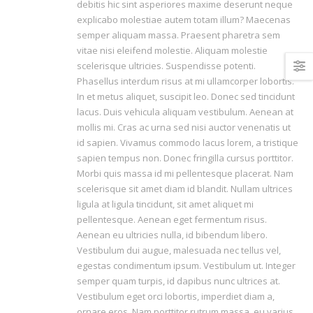
debitis hic sint asperiores maxime deserunt neque
explicabo molestiae autem totam illum? Maecenas
semper aliquam massa. Praesent pharetra sem
vitae nisi eleifend molestie. Aliquam molestie
scelerisque ultricies. Suspendisse potenti.
Phasellus interdum risus at mi ullamcorper lobortis.
In et metus aliquet, suscipit leo. Donec sed tincidunt
lacus. Duis vehicula aliquam vestibulum. Aenean at
mollis mi. Cras ac urna sed nisi auctor venenatis ut
id sapien. Vivamus commodo lacus lorem, a tristique
sapien tempus non. Donec fringilla cursus porttitor.
Morbi quis massa id mi pellentesque placerat. Nam
scelerisque sit amet diam id blandit. Nullam ultrices
ligula at ligula tincidunt, sit amet aliquet mi
pellentesque. Aenean eget fermentum risus.
Aenean eu ultricies nulla, id bibendum libero.
Vestibulum dui augue, malesuada nec tellus vel,
egestas condimentum ipsum. Vestibulum ut. Integer
semper quam turpis, id dapibus nunc ultrices at.
Vestibulum eget orci lobortis, imperdiet diam a,
ornare eros. Nam porttitor rutrum massa, eu varius